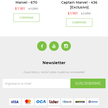
Marvel - 670
Captain Marvel - 436
[Exclusivo]
1.161
$
1.290
$
1.161
$
1.290
$



Newsletter
¡Suscribite y recibí todas nuestras novedades!
SUSCRIBIRME