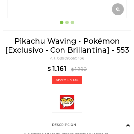
Pikachu Waving • Pokémon
[Exclusivo - Con Brillantina] - 553
889698560436
1.161
$
1.290
$
10
DESCRIPCIÓN
¡Un saludo eléctrico de Pikachu directo a tu colección!.