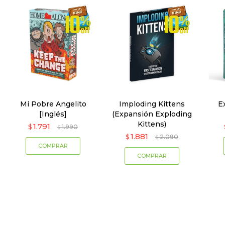
Mi Pobre Angelito
Imploding Kittens
E
[Inglés]
(Expansión Exploding
Kittens)
1.791
$
1.990
$
1.881
$
2.090
$