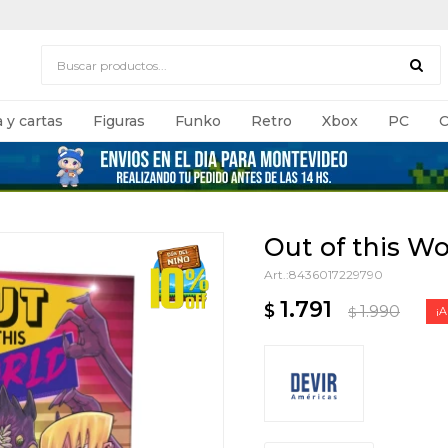
 y cartas
Figuras
Funko
Retro
Xbox
PC
C
Out of this Wo
8436017229790
1.791
$
1.990
$