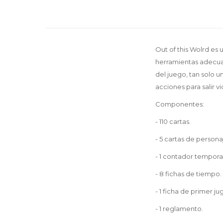
Out of this Wolrd es
herramientas adecuad
del juego, tan solo 
acciones para salir v
Componentes:
- 110 cartas.
- 5 cartas de persona
- 1 contador temporal
- 8 fichas de tiempo.
- 1 ficha de primer ju
- 1 reglamento.