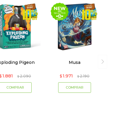
xploding Pigeon
Musa
1.881
1.971
$
2.090
$
2.190
$
$