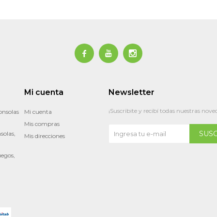



Mi cuenta
Newsletter
¡Suscribite y recibí todas nuestras nove
onsolas
Mi cuenta
Mis compras
SUS
solas,
Mis direcciones
uegos,