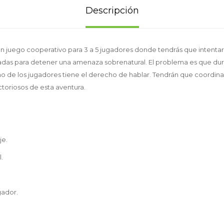
Descripción
 un juego cooperativo para 3 a 5 jugadores donde tendrás que intenta
as para detener una amenaza sobrenatural. El problema es que duran
uno de los jugadores tiene el derecho de hablar. Tendrán que coordina
ictoriosos de esta aventura.
je.
.
gador.