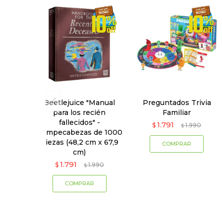
Beetlejuice "Manual
Preguntados Trivia
para los recién
Familiar
fallecidos" -
1.791
$
1.990
$
Rompecabezas de 1000
piezas (48,2 cm x 67,9
cm)
1.791
$
1.990
$