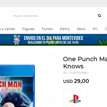
 y cartas
Figuras
Funko
Retro
Xbox
PC
C
One Punch Ma
Knows
722674121880
29,00
USD