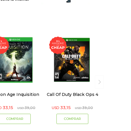
on Age Inquisition
Call Of Duty Black Ops 4
33,15
33,15
D
39,00
USD
39,00
USD
USD