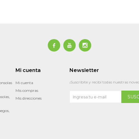



Mi cuenta
Newsletter
¡Suscribite y recibí todas nuestras nove
onsolas
Mi cuenta
Mis compras
SUS
solas,
Mis direcciones
uegos,