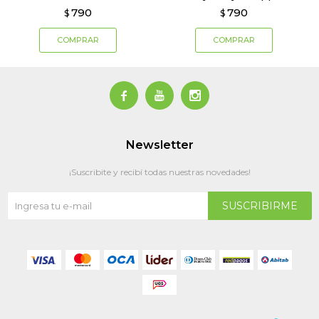
790
790
$
$



Newsletter
¡Suscribite y recibí todas nuestras novedades!
SUSCRIBIRME