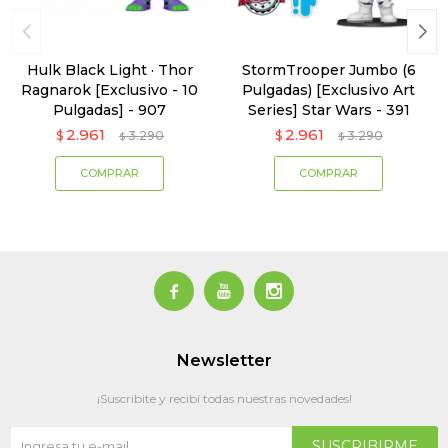
Hulk Black Light · Thor
StormTrooper Jumbo (6
Ragnarok [Exclusivo - 10
Pulgadas) [Exclusivo Art
Pulgadas] - 907
Series] Star Wars - 391
2.961
2.961
$
3.290
$
3.290
$
$



Newsletter
¡Suscribite y recibí todas nuestras novedades!
SUSCRIBIRME