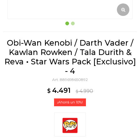
Obi-Wan Kenobi / Darth Vader /
Kawlan Rowken / Tala Durith &
Reva • Star Wars Pack [Exclusivo]
- 4
889698650892
4.491
$
4.990
$
10