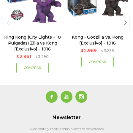
King Kong (City Lights - 10
Kong • Godzilla Vs. Kong
Pulgadas) Zilla vs Kong
[Exclusivo] - 1016
[Exclusivo] - 1016
2.969
$
3.299
$
2.961
$
3.290
$



Newsletter
¡Suscribite y recibí todas nuestras novedades!