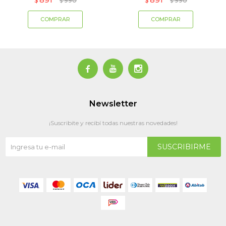
$
990
$
990
$
$



Newsletter
¡Suscribite y recibí todas nuestras novedades!
SUSCRIBIRME