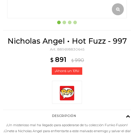
Nicholas Angel • Hot Fuzz - 997
889698830645
891
$
990
$
10
DESCRIPCIÓN
¡Un misterioso mal ha llegado para apoderarse de tu colección Funko Fusion!
¡Únete a Nicholas Angel para enfrentarte a este malvado enemigo y salvar el día!