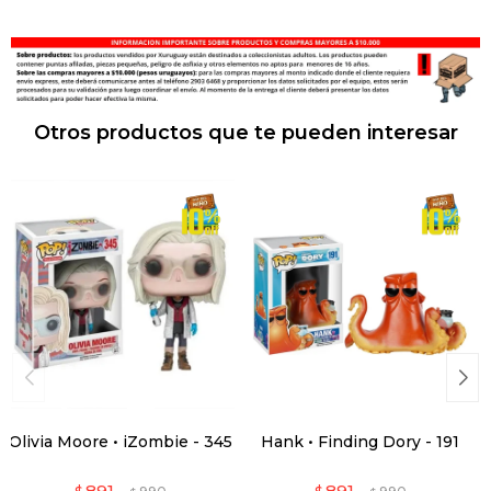
Otros productos que te pueden interesar
Olivia Moore • iZombie - 345
Hank • Finding Dory - 191
891
891