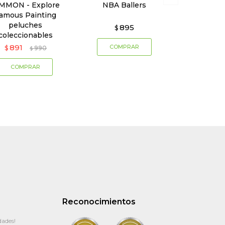
MMON - Explore
NBA Ballers
amous Painting
peluches
895
$
coleccionables
891
$
990
$
Reconocimientos
dades!