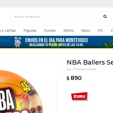
 y cartas
Figuras
Funko
Retro
Xbox
PC
C
NBA Ballers Se
7730549009167
890
$