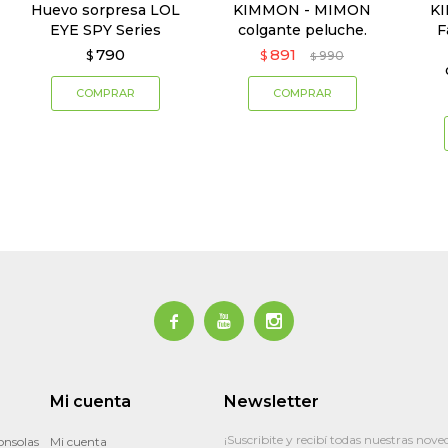
Huevo sorpresa LOL
KIMMON - MIMON
KI
EYE SPY Series
colgante peluche.
F
790
891
$
$
990
$



Mi cuenta
Newsletter
¡Suscribite y recibí todas nuestras nove
onsolas
Mi cuenta