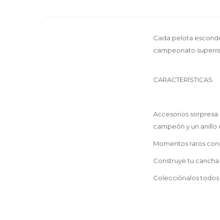
Cada pelota esconde 
campeonato superraro
CARACTERÍSTICAS
Accesorios sorpresa 
campeón y un anillo 
Momentos raros cong
Construye tu cancha
Colecciónalos todos 