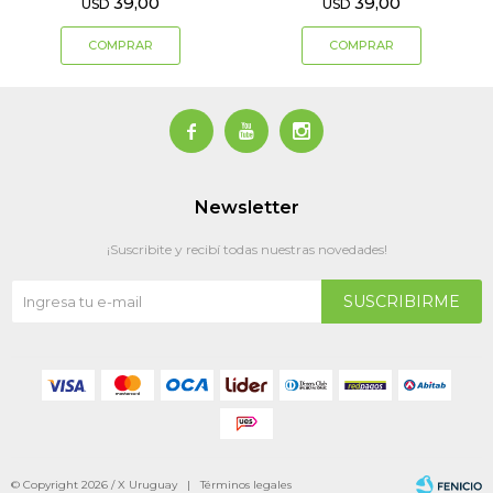
39,00
39,00
USD
USD



Newsletter
¡Suscribite y recibí todas nuestras novedades!
SUSCRIBIRME
© Copyright 2026 / X Uruguay |
Términos legales