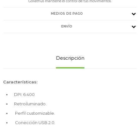
Goliathus mantiene el control de tus movimientos.
MEDIOS DE PAGO
ENVÍO
Descripción
Características:
DPI: 6.400
Retroiluminado.
Perfil customizable.
Conección USB 2.0.