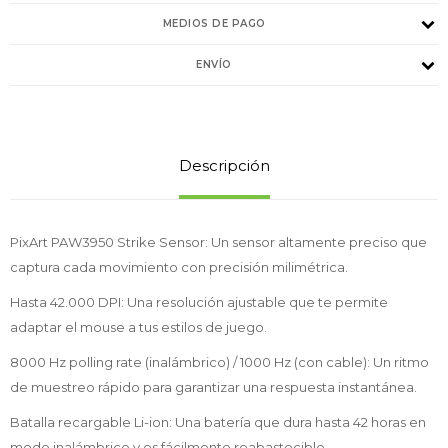
MEDIOS DE PAGO
ENVÍO
Descripción
PixArt PAW3950 Strike Sensor: Un sensor altamente preciso que
captura cada movimiento con precisión milimétrica.
Hasta 42.000 DPI: Una resolución ajustable que te permite
adaptar el mouse a tus estilos de juego.
8000 Hz polling rate (inalámbrico) / 1000 Hz (con cable): Un ritmo
de muestreo rápido para garantizar una respuesta instantánea.
Batalla recargable Li-ion: Una batería que dura hasta 42 horas en
modo inalámbrico y es fácilmente reabastecible.