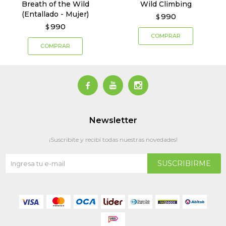
Breath of the Wild
Wild Climbing
(Entallado - Mujer)
990
$
990
$



Newsletter
¡Suscribite y recibí todas nuestras novedades!
SUSCRIBIRME