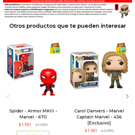
Otros productos que te pueden interesar
Spider - Armor MKIII •
Carol Danvers • Marvel
Marvel - 670
Captain Marvel - 436
[Exclusivo]
1.161
$
1.290
$
1.161
$
1.290
$