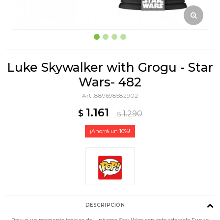
Luke Skywalker with Grogu - Star
Wars- 482
889698582902
1.161
$
1.290
$
10
DESCRIPCIÓN
Revive un momento icónico del universo Star Wars con este adorable Funko