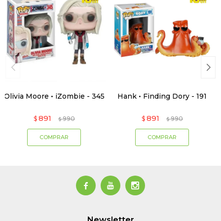
Olivia Moore • iZombie - 345
Hank • Finding Dory - 191
891
891
$
990
$
990
$
$



Newsletter