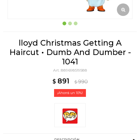
lloyd Christmas Getting A
Haircut • Dumb And Dumber -
1041
889698519588
891
$
990
$
10
DESCRIPCIÓN