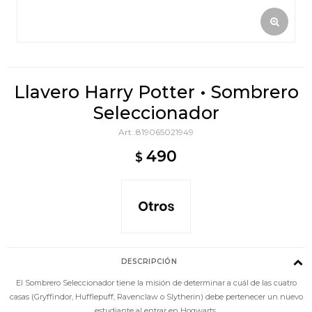
Llavero Harry Potter • Sombrero
Seleccionador
819065021949
490
$
DESCRIPCIÓN
El Sombrero Seleccionador tiene la misión de determinar a cuál de las cuatro
casas (Gryffindor, Hufflepuff, Ravenclaw o Slytherin) debe pertenecer un nuevo
estudiante al entrar en Hogwarts.