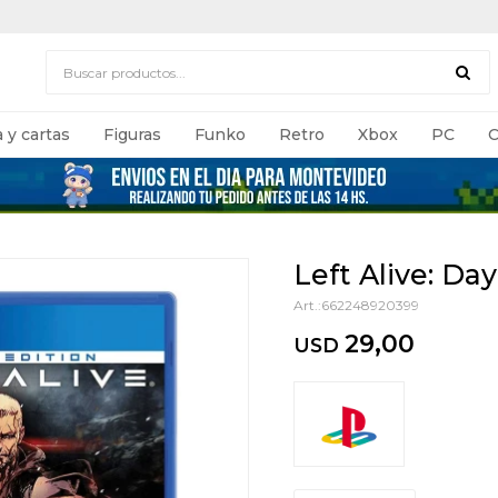
 y cartas
Figuras
Funko
Retro
Xbox
PC
C
Left Alive: Da
662248920399
29,00
USD