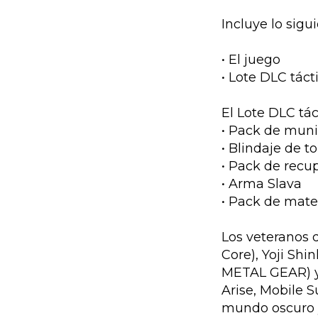
Incluye lo sigui
• El juego
• Lote DLC táct
El Lote DLC tác
• Pack de muni
• Blindaje de to
• Pack de recu
• Arma Slava
• Pack de mate
Los veteranos 
Core), Yoji Sh
METAL GEAR) y 
Arise, Mobile 
mundo oscuro y