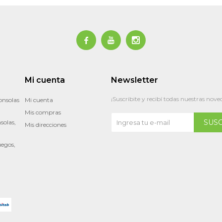



Mi cuenta
Newsletter
¡Suscribite y recibí todas nuestras nove
onsolas
Mi cuenta
Mis compras
SUS
solas,
Mis direcciones
uegos,