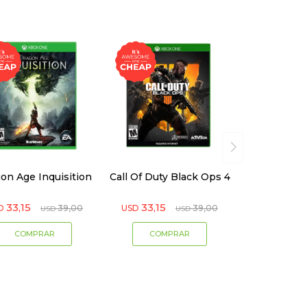
on Age Inquisition
Call Of Duty Black Ops 4
33,15
33,15
D
39,00
USD
39,00
USD
USD