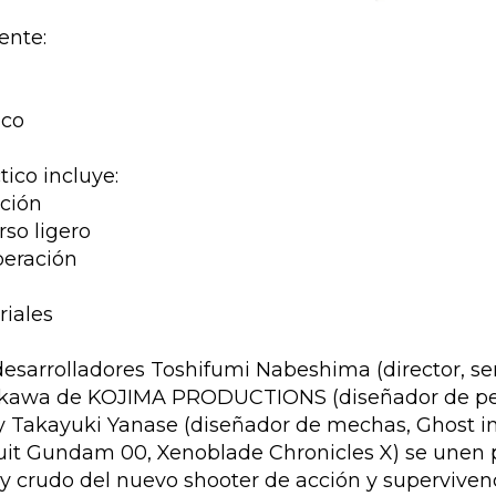
ente:
ico
tico incluye:
ción
rso ligero
peración
riales
desarrolladores Toshifumi Nabeshima (director, s
inkawa de KOJIMA PRODUCTIONS (diseñador de per
Takayuki Yanase (diseñador de mechas, Ghost in 
Suit Gundam 00, Xenoblade Chronicles X) se unen p
 crudo del nuevo shooter de acción y superviven