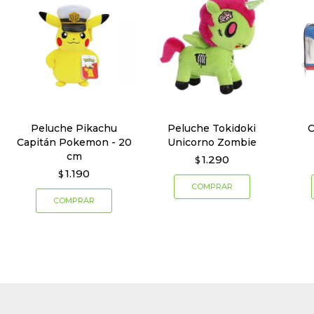
Peluche Pikachu
Peluche Tokidoki
C
Capitán Pokemon - 20
Unicorno Zombie
cm
1.290
$
1.190
$