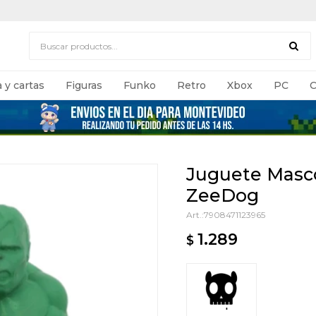
 y cartas
Figuras
Funko
Retro
Xbox
PC
C
Juguete Masc
ZeeDog
7908471123965
1.289
$