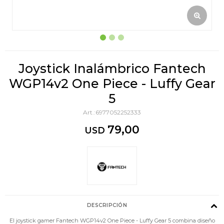
Joystick Inalámbrico Fantech
WGP14v2 One Piece - Luffy Gear
5
6977052252333
79,00
USD
DESCRIPCIÓN
El joystick gamer Fantech WGP14v2 One Piece - Luffy Gear 5 combina diseño