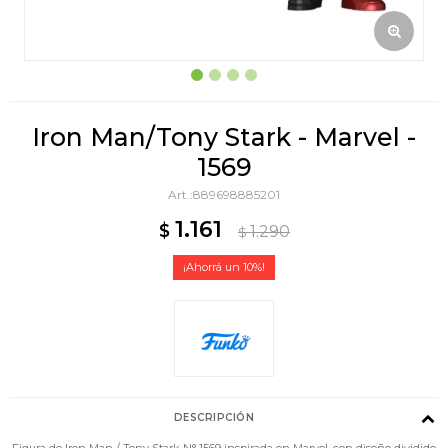
Iron Man/Tony Stark - Marvel -
1569
889698885201
1.161
$
1.290
$
10
DESCRIPCIÓN
Figura de Iron Man / Tony Stark N° 1569 inspirada en Marvel, con diseño dividido