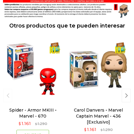
Otros productos que te pueden interesar
Spider - Armor MKIII •
Carol Danvers • Marvel
Marvel - 670
Captain Marvel - 436
[Exclusivo]
1.161
$
1.290
$
1.161
$
1.290
$