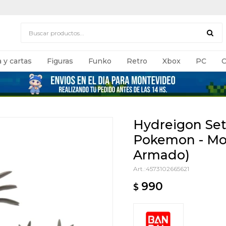
 y cartas
Figuras
Funko
Retro
Xbox
PC
C
Hydreigon Set
Pokemon - Mod
Armado)
4573102665621
990
$