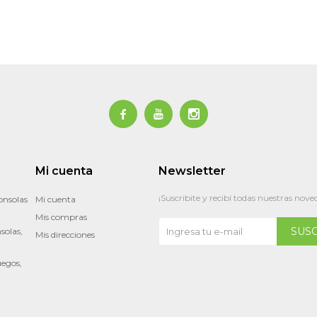



Mi cuenta
Newsletter
¡Suscribite y recibí todas nuestras nove
onsolas
Mi cuenta
Mis compras
SUS
solas,
Mis direcciones
uegos,