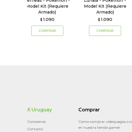
Xerneas - Pokemon -
Lunala - Pokemon -
Model Kit (Requiere
Model Kit (Requiere
Armado)
Armado)
1.090
1.090
$
$
X Uruguay
Comprar
Conocenos
Como comprar videojuegos o c
en nuestra tienda gamer.
Contacto