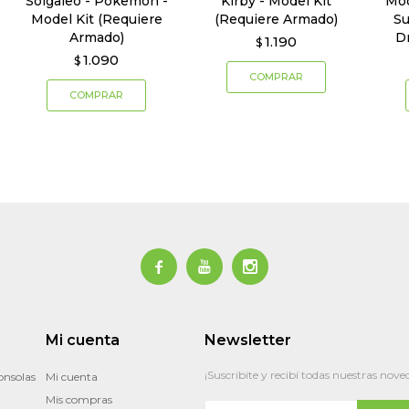
Solgaleo - Pokemon -
Kirby - Model Kit
Mod
Model Kit (Requiere
(Requiere Armado)
Su
Armado)
D
1.190
$
1.090
$



Mi cuenta
Newsletter
¡Suscribite y recibí todas nuestras nove
onsolas
Mi cuenta
Mis compras