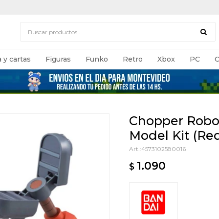
 y cartas
Figuras
Funko
Retro
Xbox
PC
C
Chopper Robo 
Model Kit (Re
4573102580016
1.090
$