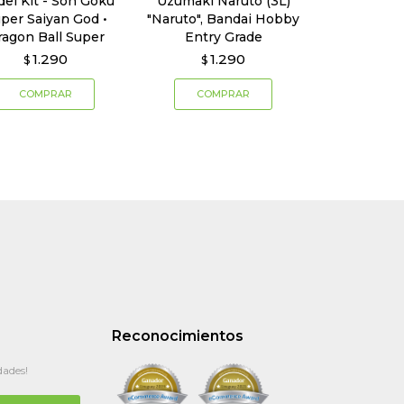
el Kit - Son Goku
Uzumaki Naruto (3L)
per Saiyan God •
"Naruto", Bandai Hobby
ragon Ball Super
Entry Grade
1.290
1.290
$
$
Reconocimientos
dades!