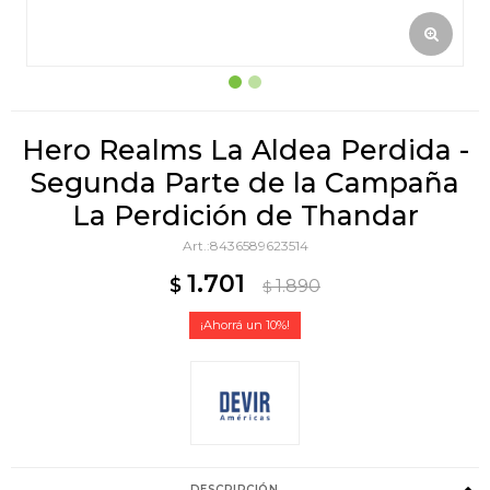
Hero Realms La Aldea Perdida -
Segunda Parte de la Campaña
La Perdición de Thandar
8436589623514
1.701
$
1.890
$
10
DESCRIPCIÓN