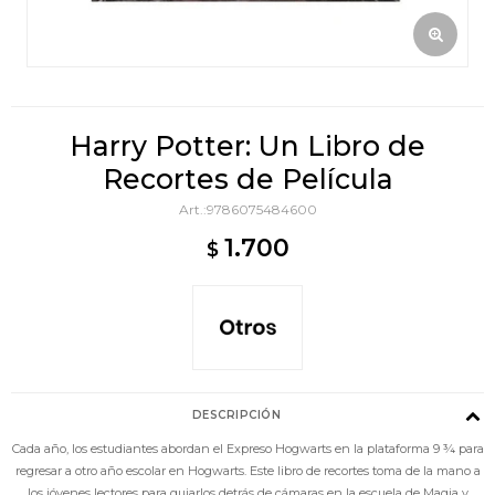
Harry Potter: Un Libro de
Recortes de Película
9786075484600
1.700
$
DESCRIPCIÓN
Cada año, los estudiantes abordan el Expreso Hogwarts en la plataforma 9 ¾ para
regresar a otro año escolar en Hogwarts. Este libro de recortes toma de la mano a
los jóvenes lectores para guiarlos detrás de cámaras en la escuela de Magia y