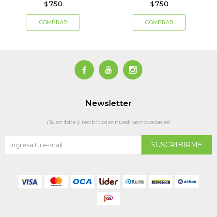
750
750
$
$



Newsletter
¡Suscribite y recibí todas nuestras novedades!
SUSCRIBIRME