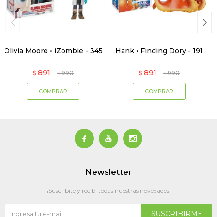
Olivia Moore • iZombie - 345
Hank • Finding Dory - 191
891
891
$
990
$
990
$
$



Newsletter
¡Suscribite y recibí todas nuestras novedades!
SUSCRIBIRME