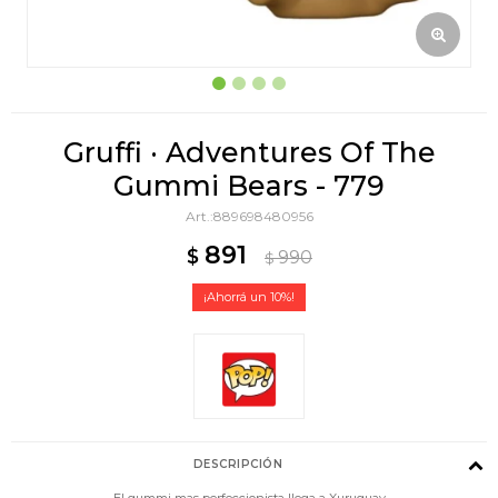
Gruffi · Adventures Of The
Gummi Bears - 779
889698480956
891
$
990
$
10
DESCRIPCIÓN
El gummi mas perfeccionista llega a Xuruguay