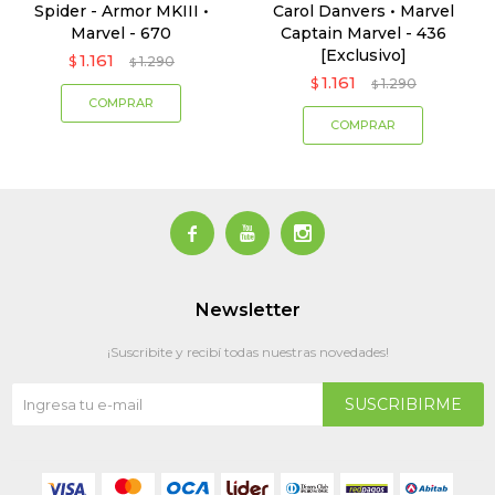
Spider - Armor MKIII •
Carol Danvers • Marvel
Marvel - 670
Captain Marvel - 436
[Exclusivo]
1.161
$
1.290
$
1.161
$
1.290
$



Newsletter
¡Suscribite y recibí todas nuestras novedades!
SUSCRIBIRME