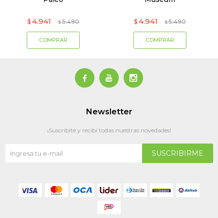
4.941
4.941
$
5.490
$
5.490
$
$



Newsletter
¡Suscribite y recibí todas nuestras novedades!
SUSCRIBIRME