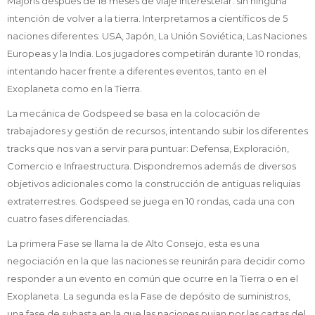
Majoris después de 18 meses de viaje interestelar: sin ninguna
intención de volver a la tierra. Interpretamos a científicos de 5
naciones diferentes: USA, Japón, La Unión Soviética, Las Naciones
Europeas y la India. Los jugadores competirán durante 10 rondas,
intentando hacer frente a diferentes eventos, tanto en el
Exoplaneta como en la Tierra.
La mecánica de Godspeed se basa en la colocación de
trabajadores y gestión de recursos, intentando subir los diferentes
tracks que nos van a servir para puntuar: Defensa, Exploración,
Comercio e Infraestructura. Dispondremos además de diversos
objetivos adicionales como la construcción de antiguas reliquias
extraterrestres. Godspeed se juega en 10 rondas, cada una con
cuatro fases diferenciadas.
La primera Fase se llama la de Alto Consejo, esta es una
negociación en la que las naciones se reunirán para decidir como
responder a un evento en común que ocurre en la Tierra o en el
Exoplaneta. La segunda es la Fase de depósito de suministros,
una fase de subasta en la que las naciones pujan por las cartas del