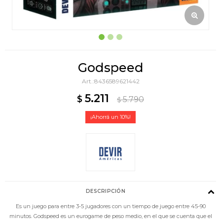
Godspeed
8436589621442
5.211
$
5.790
$
10
DESCRIPCIÓN
Es un juego para entre 3-5 jugadores con un tiempo de juego entre 45-90
minutos. Godspeed es un eurogame de peso medio, en el que se cuenta que el