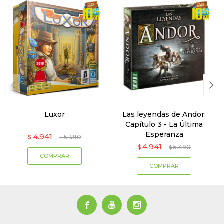
Luxor
Las leyendas de Andor:
Capítulo 3 - La Última
Esperanza
4.941
$
5.490
$
4.941
$
5.490
$


