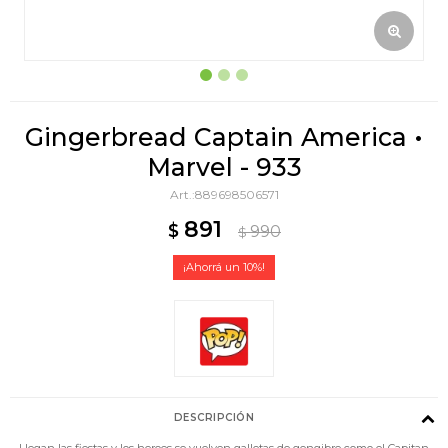
Gingerbread Captain America •
Marvel - 933
889698506571
891
$
990
$
10
DESCRIPCIÓN
Llegan las fiestas y los heroes se vuelven galletas de gengibre como el Capitan