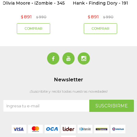
Olivia Moore • iZombie - 345
Hank • Finding Dory - 191
891
891
$
990
$
990
$
$



Newsletter
¡Suscribite y recibí todas nuestras novedades!
SUSCRIBIRME