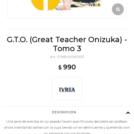
G.T.O. (Great Teacher Onizuka) -
Tomo 3
9788419383631
990
$
DESCRIPCIÓN
Una serie de eventos en su pasado hacen que Onizuka decidiera ser profesor,
ahora intentando salirse con la suya siendo un ex-delincuente y queriendo vivir
un romance con sus alumnas.