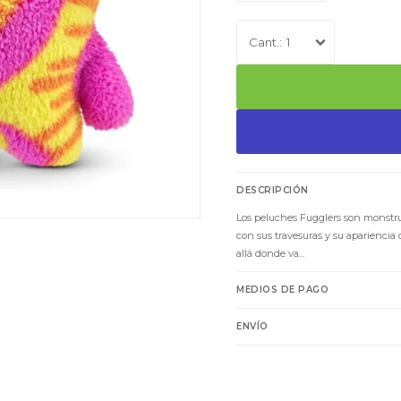
1
DESCRIPCIÓN
Los peluches Fugglers son monstru
con sus travesuras y su apariencia
allá donde va...
MEDIOS DE PAGO
ENVÍO