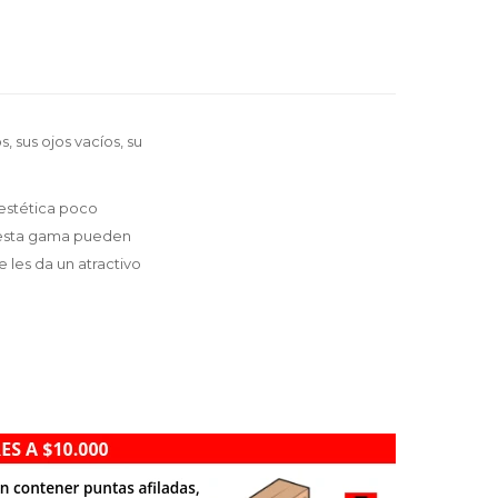
 sus ojos vacíos, su
estética poco
e esta gama pueden
 les da un atractivo