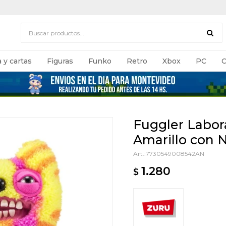
 y cartas
Figuras
Funko
Retro
Xbox
PC
C
Fuggler Labora
Amarillo con 
7730549008542AN
1.280
$