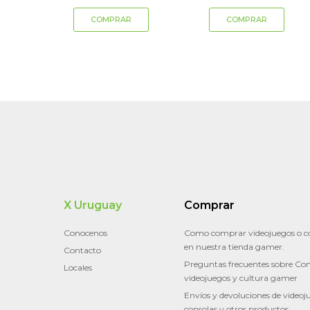
X Uruguay
Comprar
Conocenos
Como comprar videojuegos o c
en nuestra tienda gamer.
Contacto
Preguntas frecuentes sobre Con
Locales
videojuegos y cultura gamer
Envíos y devoluciones de videoj
consolas y otros productos