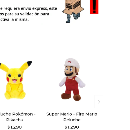
luche Pokémon -
Super Mario - Fire Mario
Pikachu
Peluche
1.290
1.290
$
$