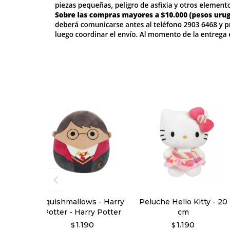
Squishmallows - Harry
Peluche Hello Kitty - 20
Potter - Harry Potter
cm
1.190
1.190
$
$