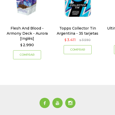
Flesh And Blood -
Topps Collector Tin
Ult
Armony Deck - Aurora
Argentina - 35 tarjetas
[Inglés]
3.411
$
3.590
$
2.990
$


