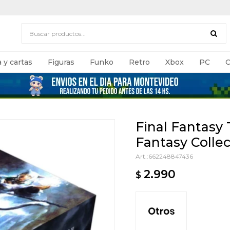
 y cartas
Figuras
Funko
Retro
Xbox
PC
C
Final Fantasy 
Fantasy Collec
662248847436
2.990
$