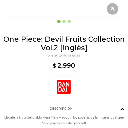
One Piece: Devil Fruits Collection
Vol.2 [Inglés]
810059788053
2.990
$
DESCRIPCIÓN
Llévate la fruta del diablo Mera Mera y adquiri los poderes de la misma igual que
Sabo y Ace con este gran set!