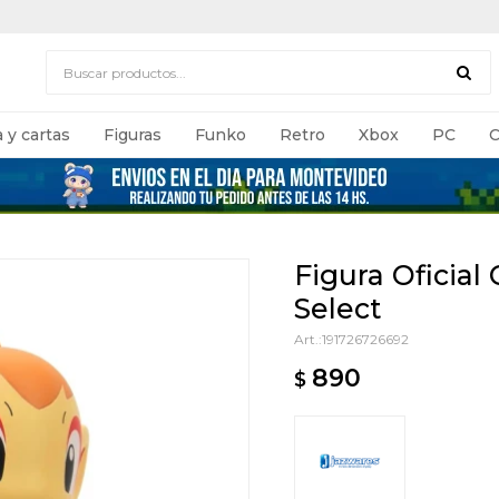
 y cartas
Figuras
Funko
Retro
Xbox
PC
C
Figura Oficia
Select
191726726692
890
$