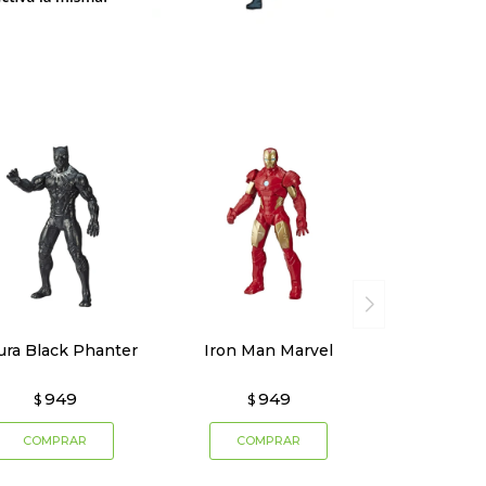
ura Black Phanter
Iron Man Marvel
949
949
$
$