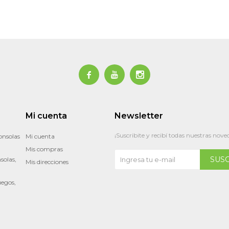



Mi cuenta
Newsletter
¡Suscribite y recibí todas nuestras nove
onsolas
Mi cuenta
Mis compras
SUS
solas,
Mis direcciones
uegos,