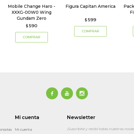
Mobile Change Haro -
Figura Capitan America
Pack
XXXG-00W0 Wing
F
Gundam Zero
599
$
590
$



Mi cuenta
Newsletter
¡Suscribite y recibí todas nuestras nove
onsolas
Mi cuenta