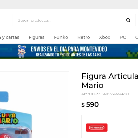
 y cartas
Figuras
Funko
Retro
Xbox
PC
C
Figura Articul
Mario
0192995418356MARIO
590
$