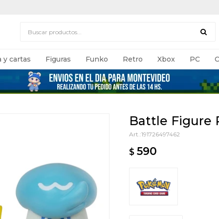
 y cartas
Figuras
Funko
Retro
Xbox
PC
C
Battle Figure
191726497462
590
$