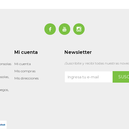



Mi cuenta
Newsletter
¡Suscribite y recibí todas nuestras nove
onsolas
Mi cuenta
Mis compras
SUS
solas,
Mis direcciones
uegos,