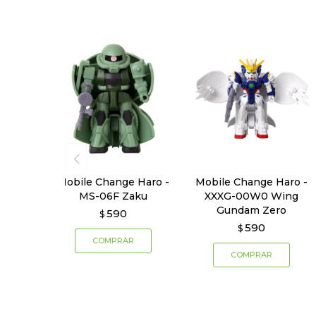
Mobile Change Haro -
Mobile Change Haro -
MS-06F Zaku
XXXG-00W0 Wing
Gundam Zero
590
$
590
$