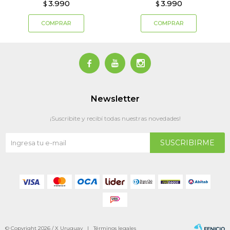
3.990
3.990
$
$



Newsletter
¡Suscribite y recibí todas nuestras novedades!
SUSCRIBIRME
© Copyright 2026 / X Uruguay |
Términos legales