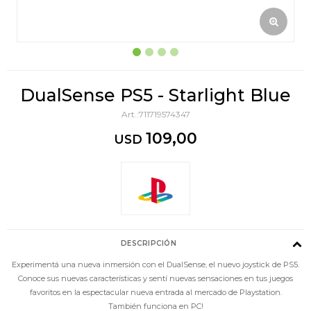
DualSense PS5 - Starlight Blue
711719574347
109,00
USD
DESCRIPCIÓN
Experimentá una nueva inmersión con el DualSense, el nuevo joystick de PS5.
Conoce sus nuevas características y sentí nuevas sensaciones en tus juegos
favoritos en la espectacular nueva entrada al mercado de Playstation.
También funciona en PC!