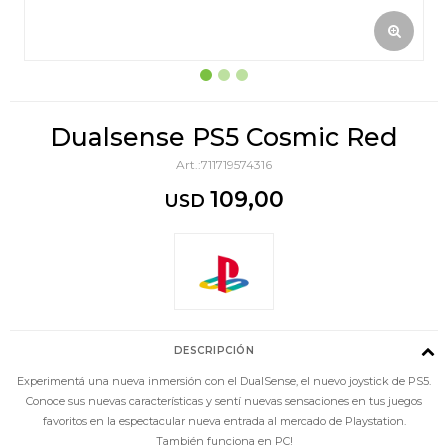
Dualsense PS5 Cosmic Red
711719574316
109,00
USD
DESCRIPCIÓN
Experimentá una nueva inmersión con el DualSense, el nuevo joystick de PS5.
Conoce sus nuevas características y sentí nuevas sensaciones en tus juegos
favoritos en la espectacular nueva entrada al mercado de Playstation.
También funciona en PC!