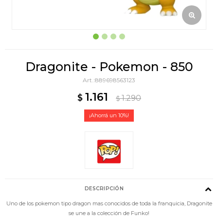
Dragonite - Pokemon - 850
889698563123
1.161
$
1.290
$
10
DESCRIPCIÓN
Uno de los pokemon tipo dragon mas conocidos de toda la franquicia, Dragonite
se une a la colección de Funko!