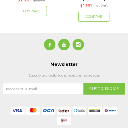
$
1.290
$
1.161
$
1.290
$



Newsletter
¡Suscribite y recibí todas nuestras novedades!
SUSCRIBIRME