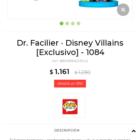
Dr. Facilier · Disney Villains
[Exclusivo] - 1084
889698603942
1.161
$
1.290
$
10
DESCRIPCIÓN
El famoso hechicero y practicante de magia vudú que engaño al principe