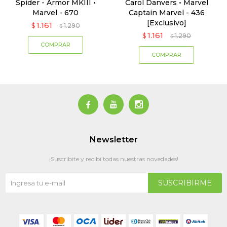
Spider - Armor MKIII •
Carol Danvers • Marvel
Marvel - 670
Captain Marvel - 436
[Exclusivo]
1.161
$
1.290
$
1.161
$
1.290
$



Newsletter
¡Suscribite y recibí todas nuestras novedades!
SUSCRIBIRME