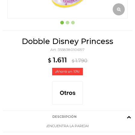
Dobble Disney Princess
3558380106197
1.611
$
1.790
$
10
DESCRIPCIÓN
¡ENCUENTRA LA PAREJA!