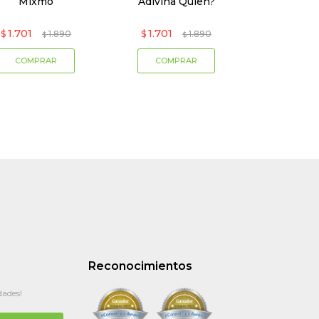
Mixmo
Adivina Quien?
1.701
1.701
$
1.890
$
1.890
$
$
Reconocimientos
dades!