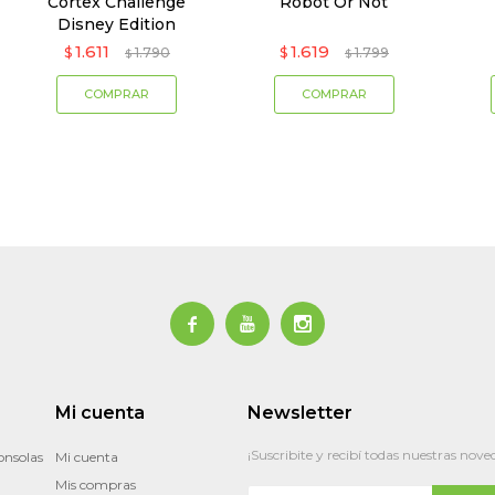
Cortex Challenge
Robot Or Not
Disney Edition
1.611
1.619
$
1.790
$
1.799
$
$



Mi cuenta
Newsletter
¡Suscribite y recibí todas nuestras nove
onsolas
Mi cuenta
Mis compras