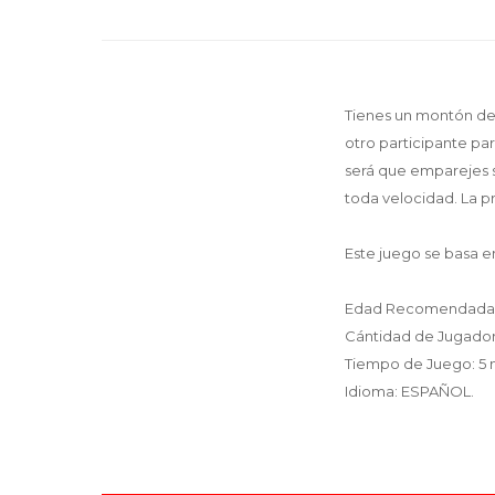
Tienes un montón de 
otro participante pa
será que emparejes su
toda velocidad. La p
Este juego se basa e
Edad Recomendada:
Cántidad de Jugadore
Tiempo de Juego: 5
Idioma: ESPAÑOL.