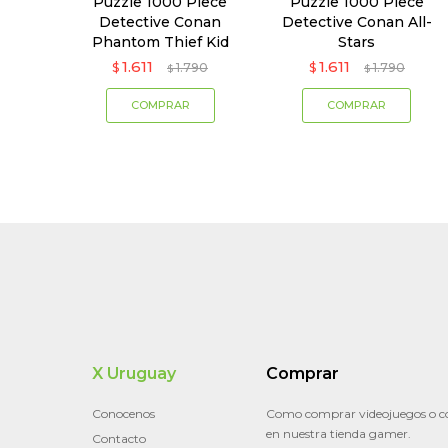
Puzzle 1000 Piece
Puzzle 1000 Piece
Detective Conan
Detective Conan All-
Phantom Thief Kid
Stars
1.611
1.611
$
1.790
$
1.790
$
$
X Uruguay
Comprar
Conocenos
Como comprar videojuegos o c
en nuestra tienda gamer.
Contacto