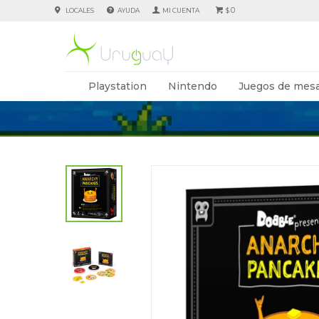
0
LOCALES
AYUDA
$
Playstation
Nintendo
Juegos de mesa