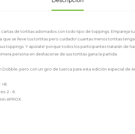
Descripción
cartas de tortitas adornados con todo tipo de toppings. Empareja tu
ra que se lleve tus tortitas pero cuidado! cuantas menos tortitas ten
s toppings. Y apúrate! porque todos los participantes tratarán de hac
rimera persona en deshacerse de sus tortitas gana la partida.
n Dobble, pero con un giro de tuerca para esta edición especial de 
 +8.
s: 2 - 6.
 min APROX.