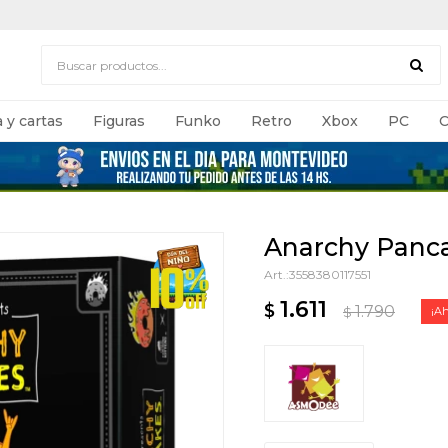
 y cartas
Figuras
Funko
Retro
Xbox
PC
C
Anarchy Panc
3558380117551
1.611
$
1.790
$