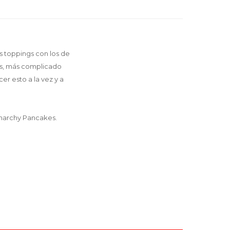
s toppings con los de
gas, más complicado
er esto a la vez y a
Anarchy Pancakes.