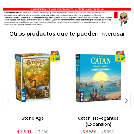
Otros productos que te pueden interesar
Stone Age
Catan: Navegantes
(Expansión)
3.591
3.591
$
3.990
$
3.990
$
$