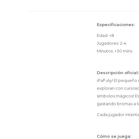
Especificaciones:
Edad: +8
Jugadores: 2-4
Minutos: +30 mins
Descripción oficial:
¡Paf! ¡Ay! El pequeñ
exploran con curiosi
símbolos mágicos! Es
gastando bromas a lo
Cada jugador intenta
Cómo se juega: