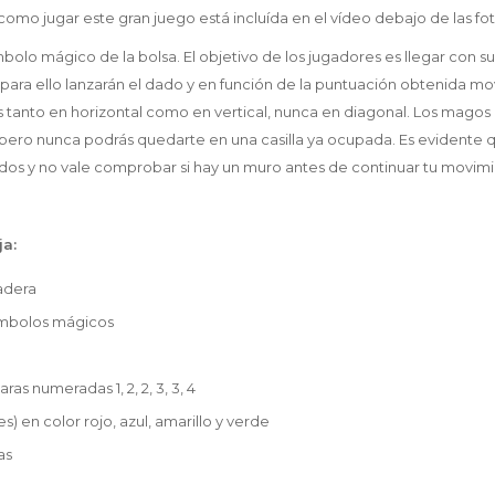
omo jugar este gran juego está incluída en el vídeo debajo de las fot
ímbolo mágico de la bolsa. El objetivo de los jugadores es llegar con 
s, para ello lanzarán el dado y en función de la puntuación obtenida 
tanto en horizontal como en vertical, nunca en diagonal. Los mago
 pero nunca podrás quedarte en una casilla ya ocupada. Es evidente 
dos y no vale comprobar si hay un muro antes de continuar tu movim
ja:
adera
símbolos mágicos
ras numeradas 1, 2, 2, 3, 3, 4
) en color rojo, azul, amarillo y verde
as