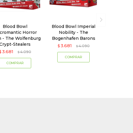
Blood Bowl
Blood Bowl Imperial
cromantic Horror
Nobility - The
 - The Wolfenburg
Bogenhafen Barons
Crypt-Stealers
3.681
$
4.090
$
3.681
$
4.090
$