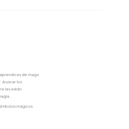
os aprendices de mago
 ¡buscar los
re les están
 magia…
 símbolos mágicos.