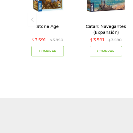
Stone Age
Catan: Navegantes
(Expansión)
3.591
3.591
$
3.990
$
3.990
$
$