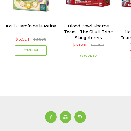
Azul - Jardín de la Reina
Blood Bowl Khorne
Team - The Skull-Tribe
Ne
Slaughterers
Team
3.591
$
3.990
$
3.681
$
4.090
$


