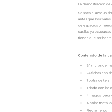
La demostración de c
Se saca al azar un s
antes que los rivale
de espacios o menos 
casillas ya ocupadas
tienen que ser honra
Contenido de la ca
24 muros de m
24 fichas con 
1 bolsa de tela
1 dado con las ca
4 magos (peones
4 bolas metálic
Reglamento