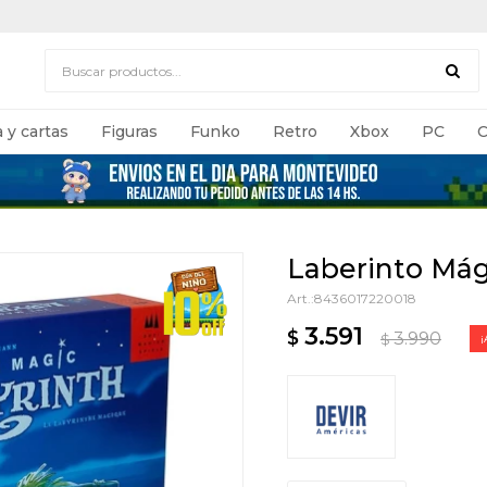
 y cartas
Figuras
Funko
Retro
Xbox
PC
C
Laberinto Mág
8436017220018
3.591
$
3.990
$