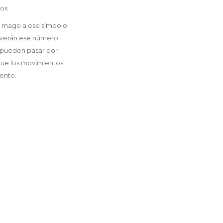
os.
su mago a ese símbolo
moverán ese número
s pueden pasar por
que los movimientos
iento.