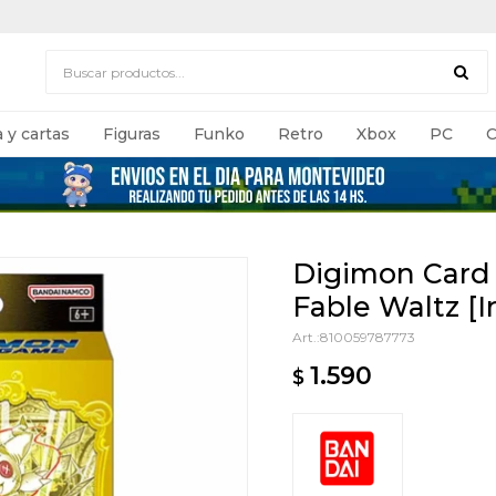
 y cartas
Figuras
Funko
Retro
Xbox
PC
C
Digimon Card 
Fable Waltz [I
810059787773
1.590
$