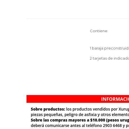
Contiene:
1 baraja preconstruid
2 tarjetas de indica