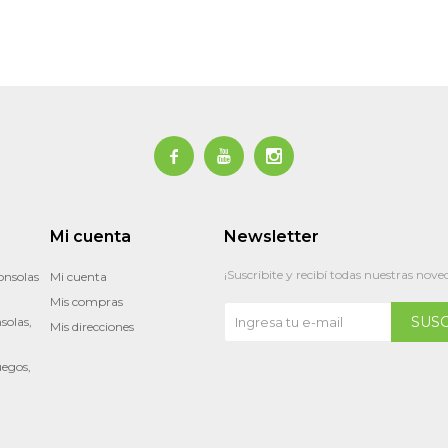



Mi cuenta
Newsletter
¡Suscribite y recibí todas nuestras nove
onsolas
Mi cuenta
Mis compras
SUS
solas,
Mis direcciones
uegos,