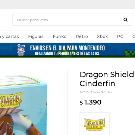
 y cartas
Figuras
Funko
Retro
Xbox
PC
C
Dragon Shield
Cinderfin
5706569121143
1.390
$