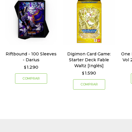
Riftbound - 100 Sleeves
Digimon Card Game:
One 
- Darius
Starter Deck Fable
Vol 
Waltz [Inglés]
1.290
$
1.590
$