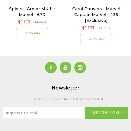
Spider - Armor MKIII •
Carol Danvers • Marvel
Marvel - 670
Captain Marvel - 436
[Exclusivo]
1.161
$
1.290
$
1.161
$
1.290
$



Newsletter
¡Suscribite y recibí todas nuestras novedades!
SUSCRIBIRME