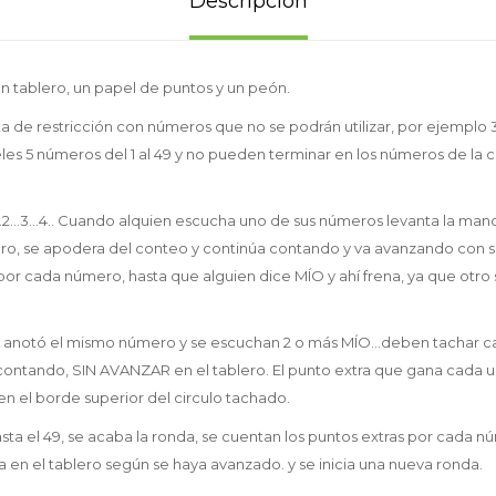
Descripción
n tablero, un papel de puntos y un peón.
a de restricción con números que no se podrán utilizar, por ejemplo 3 
es 5 números del 1 al 49 y no pueden terminar en los números de la ca
.2...3...4.. Cuando alquien escucha uno de sus números levanta la mano
o, se apodera del conteo y continúa contando y va avanzando con s
a por cada número, hasta que alguien dice MÍO y ahí frena, ya que otr
r anotó el mismo número y se escuchan 2 o más MÍO...deben tachar 
 contando, SIN AVANZAR en el tablero. El punto extra que gana cada u
en el borde superior del circulo tachado.
ta el 49, se acaba la ronda, se cuentan los puntos extras por cada
en el tablero según se haya avanzado. y se inicia una nueva ronda.