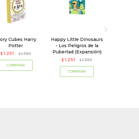
tory Cubes Harry
Happy Little Dinosaurs
Potter
- Los Peligros de la
Pubertad (Expansión)
1.251
$
1.390
$
1.251
$
1.390
$