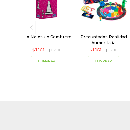
Eso No es un Sombrero
Preguntados Realidad
Aumentada
1.161
1.161
$
1.290
$
1.290
$
$