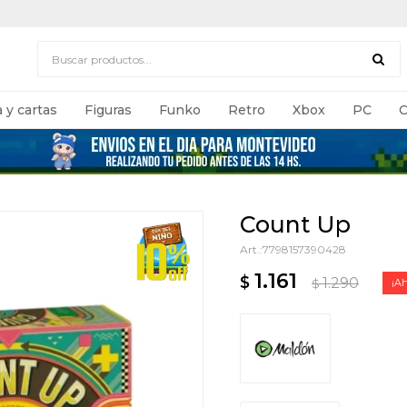
 y cartas
Figuras
Funko
Retro
Xbox
PC
C
Count Up
7798157390428
1.161
$
1.290
$