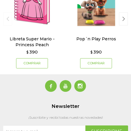
Libreta Super Mario -
Pop´n Play Perros
Princess Peach
390
390
$
$



Newsletter
¡Suscribite y recibí todas nuestras novedades!