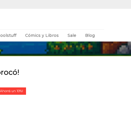
oolstuff
Cómics y Libros
Sale
Blog
orocó!
10