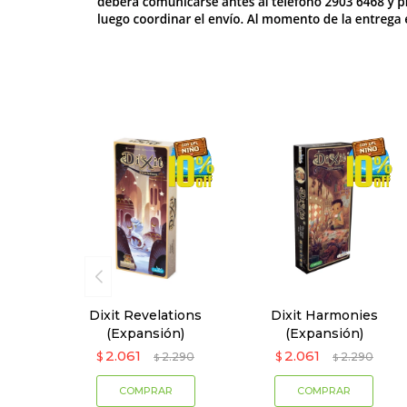
Dixit Revelations
Dixit Harmonies
(Expansión)
(Expansión)
2.061
2.061
$
2.290
$
2.290
$
$