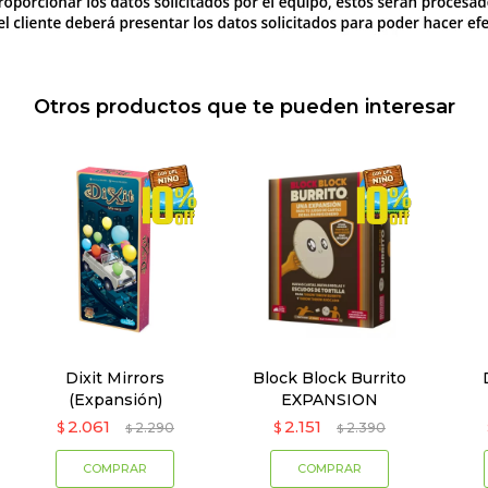
Otros productos que te pueden interesar
Dixit Mirrors
Block Block Burrito
(Expansión)
EXPANSION
2.061
2.151
$
2.290
$
2.390
$
$