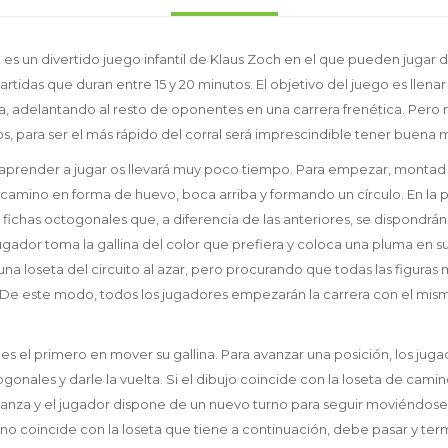
es un divertido juego infantil de Klaus Zoch en el que pueden jugar d
partidas que duran entre 15 y 20 minutos. El objetivo del juego es llena
ina, adelantando al resto de oponentes en una carrera frenética. Per
s, para ser el más rápido del corral será imprescindible tener buena
y aprender a jugar os llevará muy poco tiempo. Para empezar, montad l
e camino en forma de huevo, boca arriba y formando un círculo. En la p
 fichas octogonales que, a diferencia de las anteriores, se dispondrá
ugador toma la gallina del color que prefiera y coloca una pluma en su
n una loseta del circuito al azar, pero procurando que todas las figur
s. De este modo, todos los jugadores empezarán la carrera con el m
es el primero en mover su gallina. Para avanzar una posición, los jug
ogonales y darle la vuelta. Si el dibujo coincide con la loseta de cami
avanza y el jugador dispone de un nuevo turno para seguir moviéndose
no coincide con la loseta que tiene a continuación, debe pasar y term