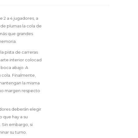
e 2 a 4 jugadores, a
r de plumas la cola de
o más que grandes
 memoria.
a pista de carreras
arte interior colocad
n boca abajo. A
 cola. Finalmente,
as mantengan la misma
ismo margen respecto
adores deberán elegir
no que hay a su
. Sin embargo, si
inar su turno.