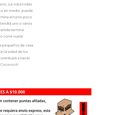
urno, ¡Le roba todas
hueco en medio, puede
ermina el turno poco
 tendrá uno o varios
partida termina
o corre vuela!
más pequeños de casa.
ún la edad de los
ontribuirá a hacer
ó Cocorocó!