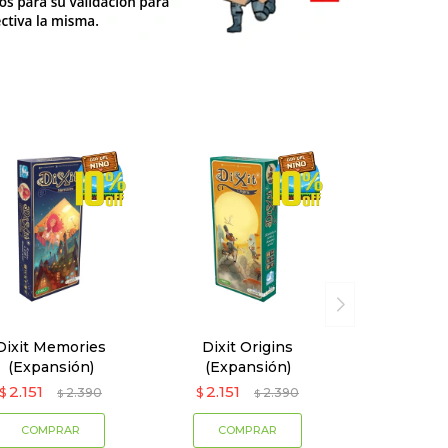
Dixit Memories
Dixit Origins
(Expansión)
(Expansión)
2.151
2.151
$
2.390
$
2.390
$
$