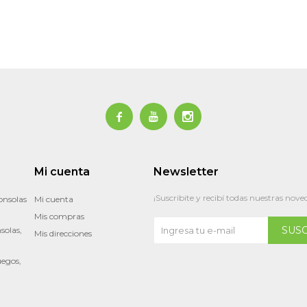



Mi cuenta
Newsletter
¡Suscribite y recibí todas nuestras nove
onsolas
Mi cuenta
Mis compras
SUS
solas,
Mis direcciones
uegos,