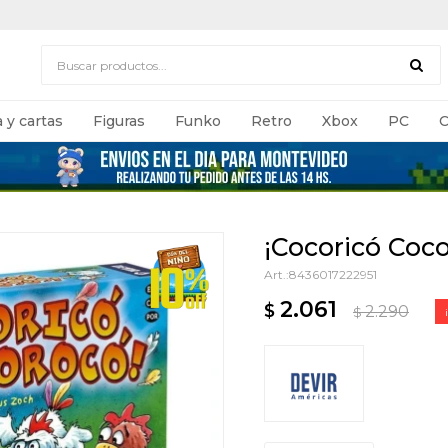
 y cartas
Figuras
Funko
Retro
Xbox
PC
C
¡Cocoricó Coc
8436017222951
2.061
$
2.290
$