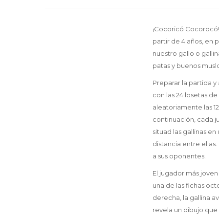
¡Cocoricó Cocorocó! 
partir de 4 años, en 
nuestro gallo o gall
patas y buenos muslo
Preparar la partida 
con las 24 losetas d
aleatoriamente las 12
continuación, cada j
situad las gallinas e
distancia entre ella
a sus oponentes.
El jugador más joven 
una de las fichas oct
derecha, la gallina 
revela un dibujo que 