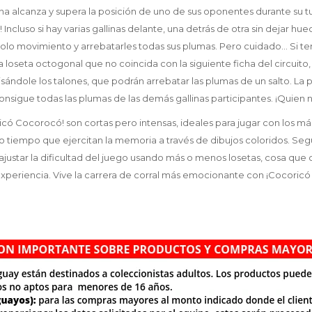
lina alcanza y supera la posición de uno de sus oponentes durante su t
! Incluso si hay varias gallinas delante, una detrás de otra sin dejar 
solo movimiento y arrebatarles todas sus plumas. Pero cuidado... Si t
a loseta octogonal que no coincida con la siguiente ficha del circuito,
 pisándole los talones, que podrán arrebatar las plumas de un salto. La 
nsigue todas las plumas de las demás gallinas participantes. ¡Quien n
ricó Cocorocó! son cortas pero intensas, ideales para jugar con los 
mo tiempo que ejercitan la memoria a través de dibujos coloridos. Seg
justar la dificultad del juego usando más o menos losetas, cosa que c
 experiencia. Vive la carrera de corral más emocionante con ¡Cocoric