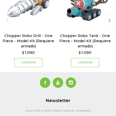
Chopper Robo Drill - One
Chopper Robo Tank - One
Piece - Model Kit (Requiere
Piece - Model Kit (Requiere
armado)
armado)
1.090
1.090
$
$



Newsletter
¡Suscribite y recibí todas nuestras novedades!