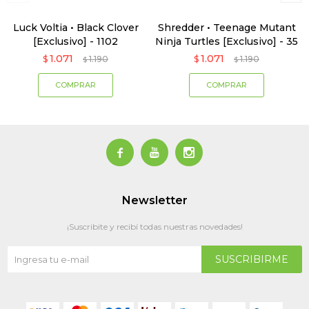
Luck Voltia • Black Clover
Shredder • Teenage Mutant
[Exclusivo] - 1102
Ninja Turtles [Exclusivo] - 35
1.071
1.071
$
1.190
$
1.190
$
$



Newsletter
¡Suscribite y recibí todas nuestras novedades!
SUSCRIBIRME